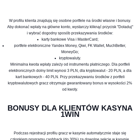
W profilu klienta znajdują się osobne portfele na środki własne i bonusy.
Aby dokonać wpłaty na główne konto, wystarczy kliknąć przycisk "Doładuj"
i wybrać dogodny sposób przekazywania środków:
karty bankowe Visa i MasterCard;
portfele elektroniczne Yandex Money, Qiwi, FK Wallet, MuchBetter,
MoneyGo;
kryptowaluty.
Minimalna kwota wpłaty zależy od instrumentu płatniczego. Dla portfeli
elektronicznych dolny limit wynosi 3 PLN, dla kryptowalut - 20 PLN, a dla
kart bankowych - 40 PLN. Przy przekazywaniu środków z portfeli
kryptowalutowych gracz otrzymuje gwarantowany bonus w wysokości 2%
od kwoty.
BONUSY DLA KLIENTÓW KASYNA
1WIN
Podczas rejestracji profilu gracz w kasynie automatycznie staje się
członkiem programu cashback (do 30%) za dowolne sekcje w kasynie.