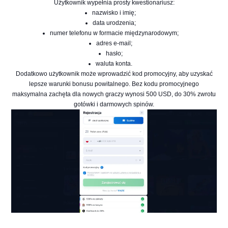
Użytkownik wypełnia prosty kwestionariusz:
nazwisko i imię;
data urodzenia;
numer telefonu w formacie międzynarodowym;
adres e-mail;
hasło;
waluta konta.
Dodatkowo użytkownik może wprowadzić kod promocyjny, aby uzyskać
lepsze warunki bonusu powitalnego. Bez kodu promocyjnego
maksymalna zachęta dla nowych graczy wynosi 500 USD, do 30% zwrotu
gotówki i darmowych spinów.