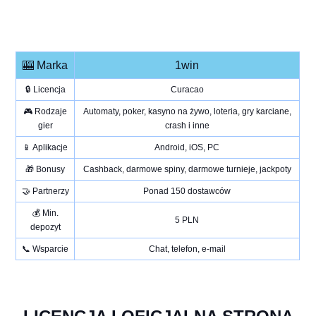
🎰 Marka
1win
🔒 Licencja
Curacao
🎮 Rodzaje
Automaty, poker, kasyno na żywo, loteria, gry karciane,
gier
crash i inne
📱 Aplikacje
Android, iOS, PC
🎁 Bonusy
Cashback, darmowe spiny, darmowe turnieje, jackpoty
🤝 Partnerzy
Ponad 150 dostawców
💰 Min.
5 PLN
depozyt
📞 Wsparcie
Chat, telefon, e-mail