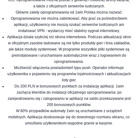
iOS. Oprogramowanie można pobrać z głównej i mobilnej strony kasyna,
a także z oficjalnych serwerów lustrzanych.
Główne zalety oprogramowania od 1win Polska można nazwać:
Oprogramowania nie można zablokować. Aby grać za pośrednictwem
aplikacji, użytkownicy nie muszą szukać serwerów lustrzanych ani
instalować VPN - wystarczy mieć stabilny sygnał internetowy.
Aplikacja działa szybciej niż strona internetowa. Podczas aktualizacji stron
w oficjalnym zasobie ładowane są nie tylko produkty gier i linia zakładów,
ale także moduły systemowe. W programie wszystkie pliki systemowe są
preinstalowane i uruchamiane automatycznie wraz z logowaniem do
oprogramowania.
Możliwość włączenia powiadomień typu push. Operator informuje
użytkownika o pojawieniu się programów lojalnościowych i aktualizacjach
listy gier.
Do 200 PLN w bonusowych punktach za instalację aplikacji. 1win
zachęca klientów do instalacji oficjalnego oprogramowania: po
zarejestrowaniu się i zalogowaniu w aplikacji na saldo przekazywane jest
200 bonusowych punktów.
W 80% przypadków automaty 1win są uruchamiane z urządzeń
mobilnych. Aplikacja dostosowuje się do dowolnego rozmiaru ekranu, co
umożliwia użytkownikom wygodne granie w kasynie.