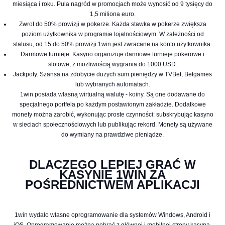
miesiąca i roku. Pula nagród w promocjach może wynosić od 9 tysięcy do
1,5 miliona euro.
Zwrot do 50% prowizji w pokerze. Każda stawka w pokerze zwiększa
poziom użytkownika w programie lojalnościowym. W zależności od
statusu, od 15 do 50% prowizji 1win jest zwracane na konto użytkownika.
Darmowe turnieje. Kasyno organizuje darmowe turnieje pokerowe i
slotowe, z możliwością wygrania do 1000 USD.
Jackpoty. Szansa na zdobycie dużych sum pieniędzy w TVBet, Betgames
lub wybranych automatach.
1win posiada własną wirtualną walutę - koiny. Są one dodawane do
specjalnego portfela po każdym postawionym zakładzie. Dodatkowe
monety można zarobić, wykonując proste czynności: subskrybując kasyno
w sieciach społecznościowych lub publikując rekord. Monety są używane
do wymiany na prawdziwe pieniądze.
DLACZEGO LEPIEJ GRAĆ W
KASYNIE 1WIN ZA
POŚREDNICTWEM APLIKACJI
1win wydało własne oprogramowanie dla systemów Windows, Android i