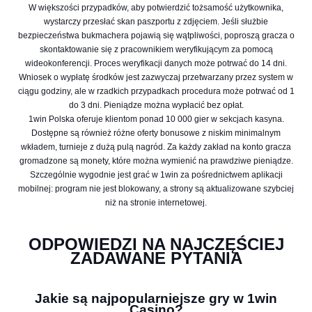
W większości przypadków, aby potwierdzić tożsamość użytkownika,
wystarczy przesłać skan paszportu z zdjęciem. Jeśli służbie
bezpieczeństwa bukmachera pojawią się wątpliwości, poproszą gracza o
skontaktowanie się z pracownikiem weryfikującym za pomocą
wideokonferencji. Proces weryfikacji danych może potrwać do 14 dni.
Wniosek o wypłatę środków jest zazwyczaj przetwarzany przez system w
ciągu godziny, ale w rzadkich przypadkach procedura może potrwać od 1
do 3 dni. Pieniądze można wypłacić bez opłat.
1win Polska oferuje klientom ponad 10 000 gier w sekcjach kasyna.
Dostępne są również różne oferty bonusowe z niskim minimalnym
wkładem, turnieje z dużą pulą nagród. Za każdy zakład na konto gracza
gromadzone są monety, które można wymienić na prawdziwe pieniądze.
Szczególnie wygodnie jest grać w 1win za pośrednictwem aplikacji
mobilnej: program nie jest blokowany, a strony są aktualizowane szybciej
niż na stronie internetowej.
ODPOWIEDZI NA NAJCZĘŚCIEJ
ZADAWANE PYTANIA
Jakie są najpopularniejsze gry w 1win
Casino?